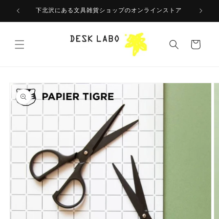
コンテ
ンツに
下北沢にある文具雑貨ショップのオンラインストア
進む
カ
ー
ト
商品情
報にス
キップ