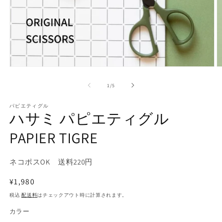
モ
ー
の
1
/
5
ダ
ル
で
パピエティグル
ハサミ パピエティグル
メ
デ
PAPIER TIGRE
ィ
ア
(1)
(2
を
ネコポスOK 送料220円
開
く
通
¥1,980
常
税込
配送料
はチェックアウト時に計算されます。
価
カラー
格