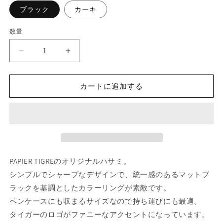
ブラック
カーキ
数量
ハ
ハ
サ
サ
ミ
ミ
カートに追加する
パ
パ
ピ
ピ
エ
エ
テ
テ
ィ
ィ
グ
グ
PAPIER TIGREのオリジナルハサミ。
ル
ル
PAPIER
PAPIER
シンプルでシャープなデザインで、統一感のあるマットブ
TIGRE
TIGRE
ラックを基調としたカラーリングが素敵です。
の
の
ペンケースにも収まるサイズなので持ち運びにも最適。
数
数
タイガーのロゴがファニーなアクセントになっています。
量
量