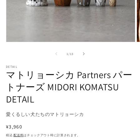
モ
ー
の
1
/
13
ダ
ル
で
DETAIL
マトリョーシカ Partners パー
メ
デ
トナーズ MIDORI KOMATSU
ィ
ア
(1)
(2
DETAIL
を
開
く
愛くるしい犬たちのマトリョーシカ
通
¥3,960
常
税込
配送料
はチェックアウト時に計算されます。