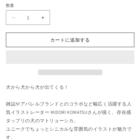
価
数量
格
マ
マ
ト
ト
リ
リ
カートに追加する
ョ
ョ
ー
ー
シ
シ
カ
カ
Partners
Partners
パ
パ
ー
ー
犬から犬から犬が出てくる！
ト
ト
ナ
ナ
雑誌やアパレルブランドとのコラボなど幅広く活躍する人
ー
ー
気イラストレーター MIDORI KOMATSUさんが描く、存在感
ズ
ズ
タップリの犬のマトリョーシカ。
MIDORI
MIDORI
ユニークでちょっとシニカルな雰囲気のイラストが魅力で
KOMATSU
KOMATSU
DETAIL
DETAIL
す。