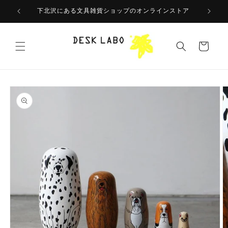
コンテ
ンツに
下北沢にある文具雑貨ショップのオンラインストア
進む
カ
ー
ト
商品情
報にス
キップ