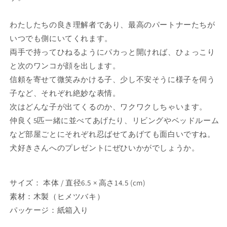
の
の
数
数
わたしたちの良き理解者であり、最高のパートナーたちが
量
量
いつでも側にいてくれます。
を
を
両手で持ってひねるようにパカっと開ければ、ひょっこり
減
増
と次のワンコが顔を出します。
ら
や
信頼を寄せて微笑みかける子、少し不安そうに様子を伺う
す
す
子など、それぞれ絶妙な表情。
次はどんな子が出てくるのか、ワクワクしちゃいます。
仲良く5匹一緒に並べてあげたり、リビングやベッドルーム
など部屋ごとにそれぞれ忍ばせてあげても面白いですね。
犬好きさんへのプレゼントにぜひいかがでしょうか。
サイズ： 本体 / 直径6.5 × 高さ14.5 (cm)
素材：木製（ヒメツバキ）
パッケージ：紙箱入り