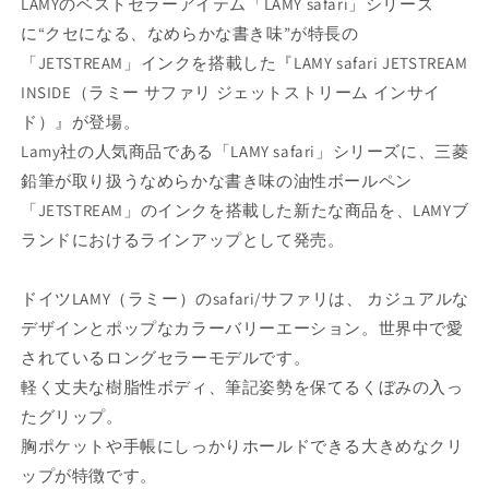
LAMYのベストセラーアイテム「LAMY safari」シリーズ
せ
ッ
ッ
ん
ト
ト
に“クセになる、なめらかな書き味”が特長の
ス
ス
「JETSTREAM」インクを搭載した『LAMY safari JETSTREAM
ト
ト
INSIDE（ラミー サファリ ジェットストリーム インサイ
リ
リ
ド）』が登場。
ー
ー
Lamy社の人気商品である「LAMY safari」シリーズに、三菱
ム
ム
鉛筆が取り扱うなめらかな書き味の油性ボールペン
イ
イ
「JETSTREAM」のインクを搭載した新たな商品を、LAMYブ
ン
ン
ランドにおけるラインアップとして発売。
サ
サ
イ
イ
ド
ド
ドイツLAMY（ラミー）のsafari/サファリは、 カジュアルな
ボ
ボ
デザインとポップなカラーバリーエーション。世界中で愛
ー
ー
されているロングセラーモデルです。
ル
ル
軽く丈夫な樹脂性ボディ、筆記姿勢を保てるくぼみの入っ
ペ
ペ
たグリップ。
ン
ン
胸ポケットや手帳にしっかりホールドできる大きめなクリ
LAMY
LAMY
safari
safari
ップが特徴です。