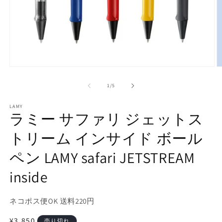
モ
ー
の
1
/
5
ダ
ル
で
LAMY
ラミー サファリ ジェットス
メ
デ
トリーム インサイド ボール
ィ
ア
(1)
(2
ペン LAMY safari JETSTREAM
を
開
inside
く
ネコポス便OK 送料220円
通
¥3,850
売り切れ