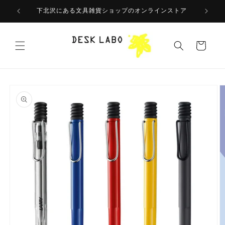
コンテ
ンツに
下北沢にある文具雑貨ショップのオンラインストア
進む
カ
ー
ト
商品情
報にス
キップ