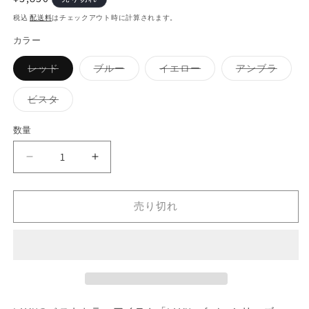
常
税込
配送料
はチェックアウト時に計算されます。
価
カラー
格
レッド
ブルー
イエロー
アンブラ
バ
バ
バ
バ
リ
リ
リ
リ
エ
エ
エ
エ
ビスタ
ー
ー
ー
ー
バ
シ
シ
シ
シ
リ
ョ
ョ
ョ
ョ
エ
数量
ン
ン
ン
ン
ー
は
は
は
は
シ
売
売
売
売
ョ
ラ
ラ
り
り
り
り
ン
切
切
切
切
は
ミ
ミ
れ
れ
れ
れ
売
て
て
て
て
り
ー
ー
い
い
い
い
切
売り切れ
る
る
る
る
サ
サ
れ
か
か
か
か
て
フ
フ
販
販
販
販
い
売
売
売
売
る
ァ
ァ
で
で
で
で
か
き
き
き
き
リ
販
リ
ま
ま
ま
ま
売
ジ
ジ
せ
せ
せ
せ
で
ん
ん
ん
ん
き
ェ
ェ
ま