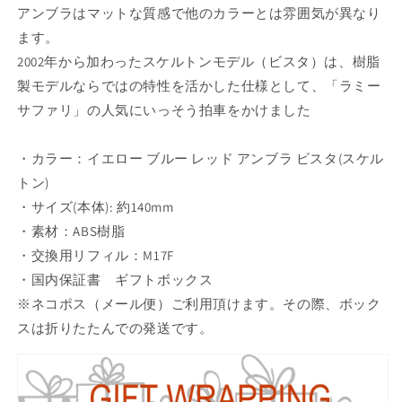
JETSTREAM
JETSTREAM
アンブラはマットな質感で他のカラーとは雰囲気が異なり
inside
inside
ます。
の
の
2002年から加わったスケルトンモデル（ビスタ）は、樹脂
数
数
製モデルならではの特性を活かした仕様として、「ラミー
量
量
を
を
サファリ」の人気にいっそう拍車をかけました
減
増
ら
や
・カラー：イエロー ブルー レッド アンブラ ビスタ(スケル
す
す
トン)
・サイズ(本体): 約140mm
・素材：ABS樹脂
・交換用リフィル：M17F
・国内保証書 ギフトボックス
※ネコポス（メール便）ご利用頂けます。その際、ボック
スは折りたたんでの発送です。