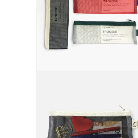
ィ
ア
(4)
を
開
く
モ
ー
ダ
ル
で
メ
デ
ィ
ア
(6)
を
開