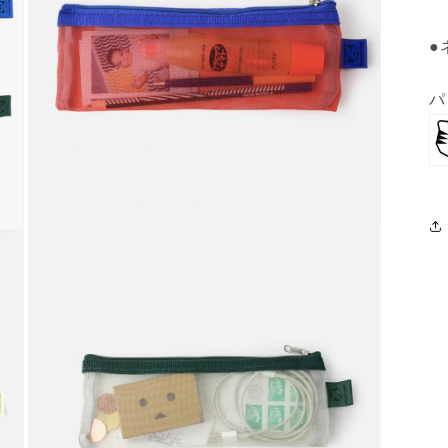
ィ
ア
(5)
●
を
開
く
パ
モ
ー
ダ
ル
で
メ
デ
ィ
ア
(7)
を
開