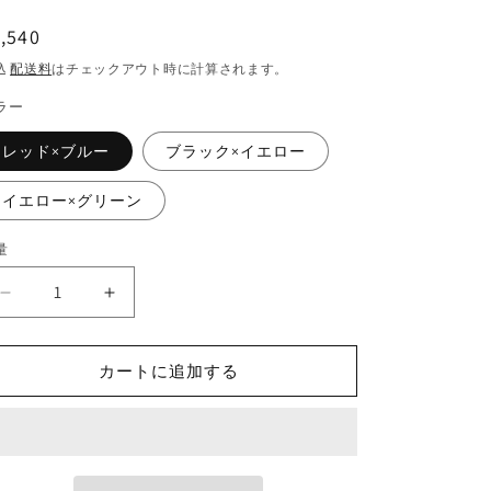
通
,540
常
込
配送料
はチェックアウト時に計算されます。
価
ラー
格
レッド×ブルー
ブラック×イエロー
イエロー×グリーン
量
メ
メ
ッ
ッ
シ
シ
カートに追加する
ュ
ュ
ペ
ペ
ン
ン
ケ
ケ
ー
ー