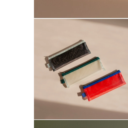
モ
ー
ダ
ル
で
メ
デ
ィ
ア
(1)
を
開
く
モ
ー