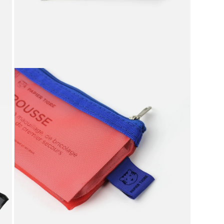
く
モ
ー
ダ
ル
で
メ
デ
ィ
ア
(9)
を
開
く