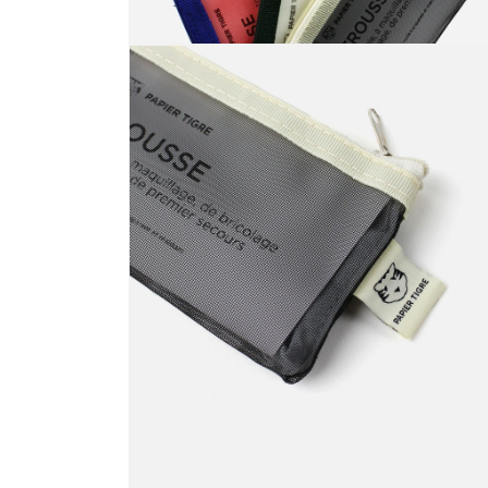
モ
ー
ダ
ル
で
メ
デ
ィ
ア
(10)
を
開
く
モ
ー
ダ