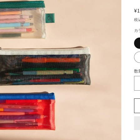
¥1
税
カ
数