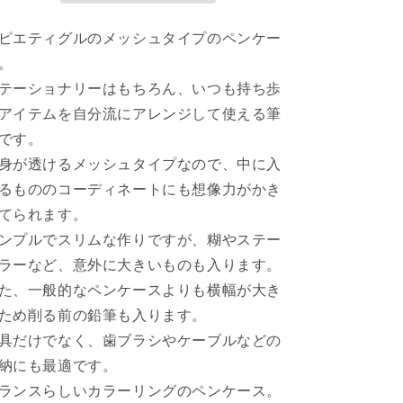
ス
ス
ピエティグルのメッシュタイプのペンケー
パ
パ
ピ
ピ
。
エ
エ
テーショナリーはもちろん、いつも持ち歩
テ
テ
アイテムを自分流にアレンジして使える筆
ィ
ィ
です。
グ
グ
身が透けるメッシュタイプなので、中に入
ル
ル
るもののコーディネートにも想像力がかき
PAPIERTIGR
PAPIERTIGR
の
の
てられます。
数
数
ンプルでスリムな作りですが、糊やステー
量
量
ラーなど、意外に大きいものも入ります。
を
を
た、一般的なペンケースよりも横幅が大き
減
増
ため削る前の鉛筆も入ります。
ら
や
具だけでなく、歯ブラシやケーブルなどの
す
す
納にも最適です。
ランスらしいカラーリングのペンケース。