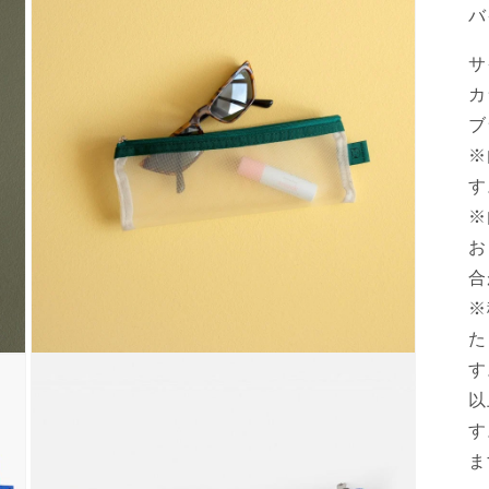
バ
ダ
ル
で
サ
メ
カ
デ
ィ
ブ
ア
(3)
※
を
す
開
く
※
お
合
※
た
モ
す
ー
以
ダ
ル
す
で
ま
メ
デ