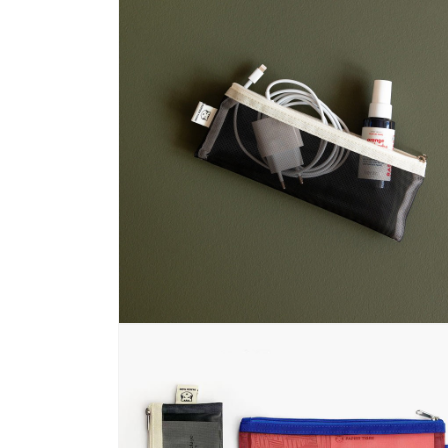
ダ
ル
で
メ
デ
ィ
ア
(2)
を
開
く
モ
ー
ダ
ル
で
メ
デ