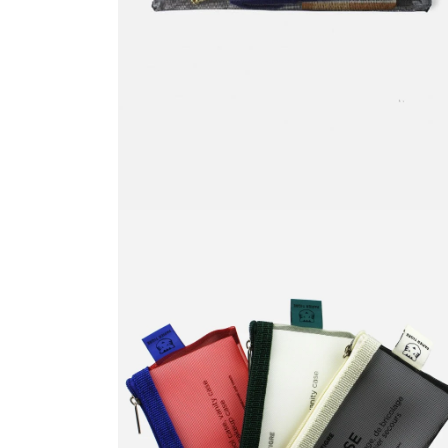
く
モ
ー
ダ
ル
で
メ
デ
ィ
ア
(8)
を
開
く