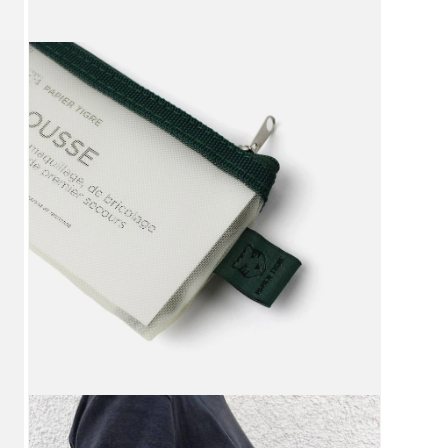
モ
ー
ダ
ル
で
メ
デ
ィ
ア
(11)
を
開
く
モ
ー
ダ