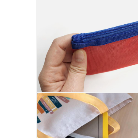
ル
で
メ
デ
ィ
ア
(12)
を
開
く
モ
ー
ダ
ル
で
メ
デ
ィ