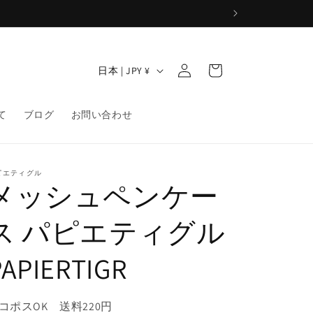
ロ
カ
グ
国
ー
日本 | JPY ¥
イ
/
ト
ン
地
て
ブログ
お問い合わせ
域
ピエティグル
メッシュペンケー
ス パピエティグル
PAPIERTIGR
コポスOK 送料220円