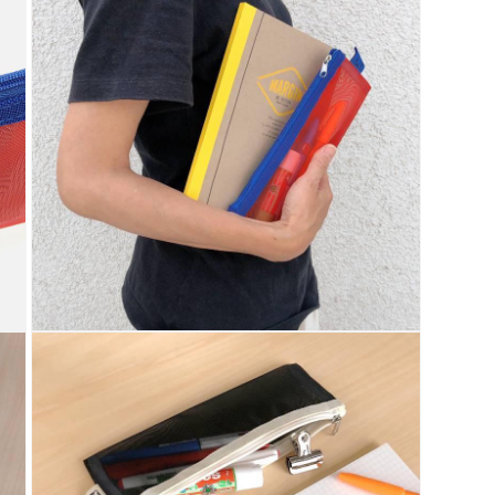
ル
で
メ
デ
ィ
ア
(13)
を
開
く
モ
ー
ダ
ル
で
メ
デ
ィ