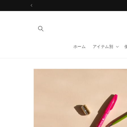
コンテ
ンツに
進む
ホーム
アイテム別
商品情
報にス
キップ