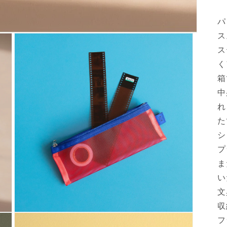
パ
ス
ス
く
箱
中
れ
た
シ
プ
ま
い
文
収
モ
フ
ー