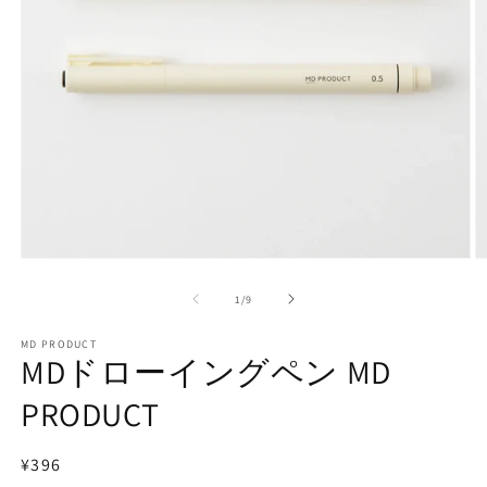
モ
ー
の
1
/
9
ダ
ル
で
MD PRODUCT
MDドローイングペン MD
メ
デ
PRODUCT
ィ
ア
(2
(1)
を
通
¥396
開