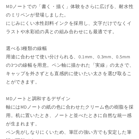
数
数
MDノートでの「書く・描く」体験をさらに広げる、耐水性
量
量
のミリペンが登場しました。
を
を
にじみにくい水性顔料インクを採用し、文字だけでなくイ
減
増
ら
や
ラストや水彩絵の具との組み合わせにも最適です。
す
す
選べる3種類の線幅
用途に合わせて使い分けられる、0.1mm、0.3mm、0.5mm
の3つの線幅を用意。ペン軸に描かれた「実線」の太さで、
キャップを外さずとも直感的に使いたい太さを選び取るこ
とができます。
MDノートと調和するデザイン
軸にはMDノートの紙の色に合わせたクリーム色の樹脂を採
用。机に置いたとき、ノートと並べたときに自然な統一感
が生まれます。
ペン先がしなりにくいため、筆圧の強い方でも安定した筆