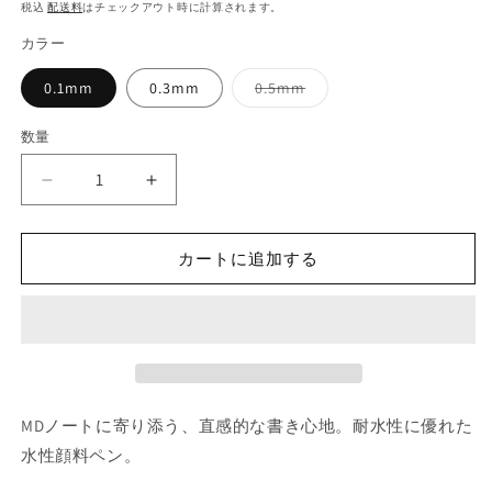
常
税込
配送料
はチェックアウト時に計算されます。
く
価
カラー
格
0.1mm
0.3mm
0.5mm
バ
リ
エ
数量
ー
シ
ョ
MD
MD
ン
は
ド
ド
売
ロ
ロ
り
切
カートに追加する
ー
ー
れ
て
イ
イ
い
る
ン
ン
か
グ
グ
販
売
ペ
ペ
で
き
ン
ン
ま
MD
MD
MDノートに寄り添う、直感的な書き心地。耐水性に優れた
せ
ん
PRODUCT
PRODUCT
水性顔料ペン。
の
の