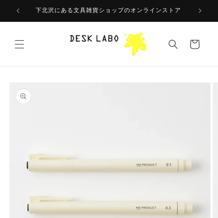
コンテ
ンツに
下北沢にある文具雑貨ショップのオンラインストア
進む
カ
ー
ト
商品情
報にス
キップ